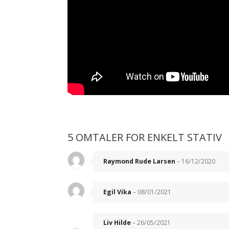
5 OMTALER FOR
ENKELT STATIV
Raymond Rude Larsen
–
16/12/2020
Egil Vika
–
08/01/2021
Liv Hilde
–
26/05/2021