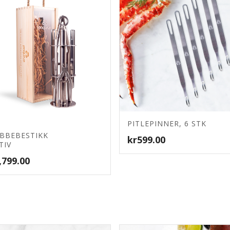
4.87
PITLEPINNER, 6 STK
4.79
BBEBESTIKK
kr
599.00
TIV
,799.00