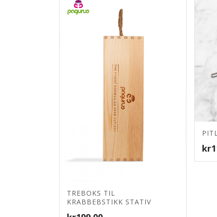
PIT
4.11
kr
1
TREBOKS TIL
KRABBEBSTIKK STATIV
kr
199.00