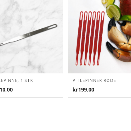
LEPINNE, 1 STK
PITLEPINNER RØDE
4.20
10.00
kr
199.00