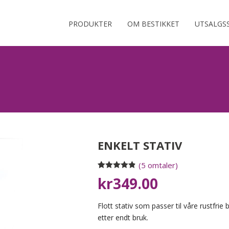
PRODUKTER
OM BESTIKKET
UTSALGS
ENKELT STATIV
(
5
omtaler)
Vurdert
5
4.80
kr
349.00
av 5 basert
på
kundevurderinger
Flott stativ som passer til våre rustfrie
etter endt bruk.