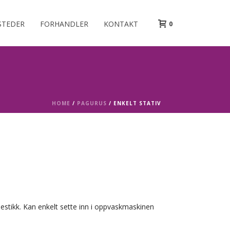
STEDER
FORHANDLER
KONTAKT
0
HOME
/
PAGURUS
/ ENKELT STATIV
 bestikk. Kan enkelt sette inn i oppvaskmaskinen