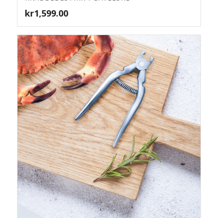
4.71
kr
1,599.00