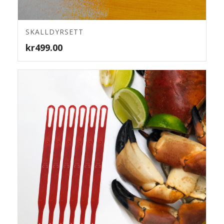
SKALLDYRSETT
4.65
kr
499.00