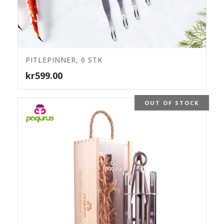
4.87
PITLEPINNER, 6 STK
kr
599.00
OUT OF STOCK