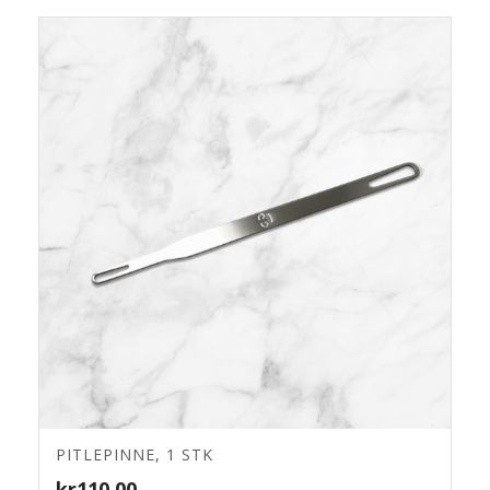
PITLEPINNE, 1 STK
4.11
kr
110.00