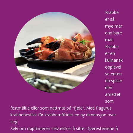
Krabbe
er så
mye mer
enn bare
mat.
Krabbe
er en
kulinarisk
opplevel
se enten
du spiser
den
anrettet
som
festmåltid eller som nattmat på “fjøla”. Med Pagurus
krabbebestikk får krabbemåltidet en ny dimensjon over
seg.
Selv om oppfinneren selv elsker å sitte i fjæresteinene å